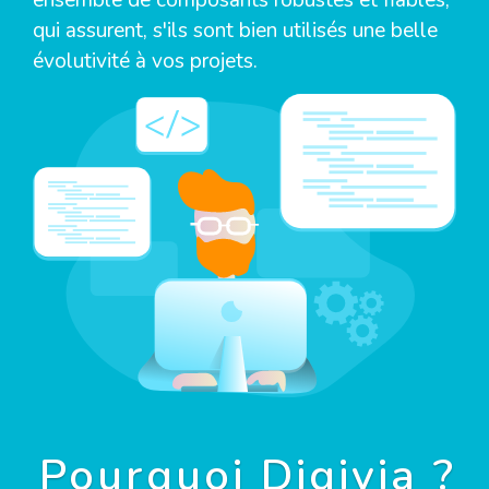
ensemble de composants robustes et fiables,
qui assurent, s'ils sont bien utilisés une belle
évolutivité à vos projets.
Pourquoi Digivia ?